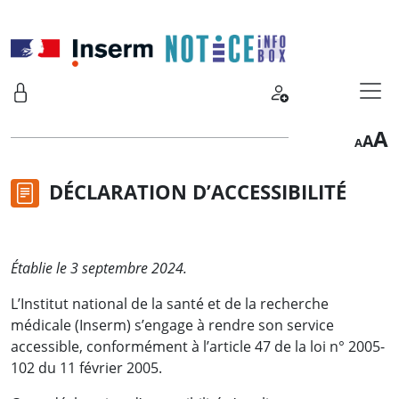
Skip to main content
Se connecter
Demande d
I
A
Re
A
Decre
A
font
fon
f
size.
siz
DÉCLARATION D’ACCESSIBILITÉ
s
Établie le 3 septembre 2024.
L’Institut national de la santé et de la recherche
médicale (Inserm) s’engage à rendre son service
accessible, conformément à l’article 47 de la loi n° 2005-
102 du 11 février 2005.